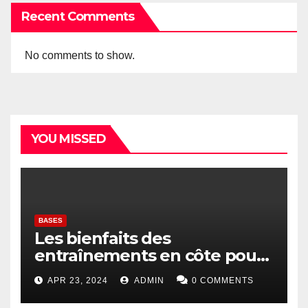
Recent Comments
No comments to show.
YOU MISSED
BASES
Les bienfaits des
entraînements en côte pour
les coureurs
APR 23, 2024
ADMIN
0 COMMENTS