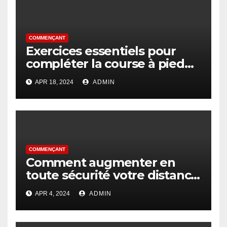
COMMENÇANT
Exercices essentiels pour
compléter la course à pied
pour les débutants
APR 18, 2024
ADMIN
COMMENÇANT
Comment augmenter en
toute sécurité votre distance
de course
APR 4, 2024
ADMIN