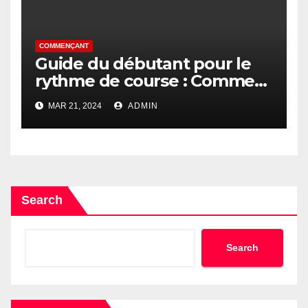
COMMENÇANT
Guide du débutant pour le
rythme de course : Comment
trouver votre rythme
MAR 21, 2024
ADMIN
Search
Search