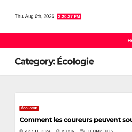
Skip
to
Thu. Aug 6th, 2026
2:20:28 PM
content
H
Category:
Écologie
ÉCOLOGIE
Comment les coureurs peuvent sout
APR 11, 2024
ADMIN
0 COMMENTS