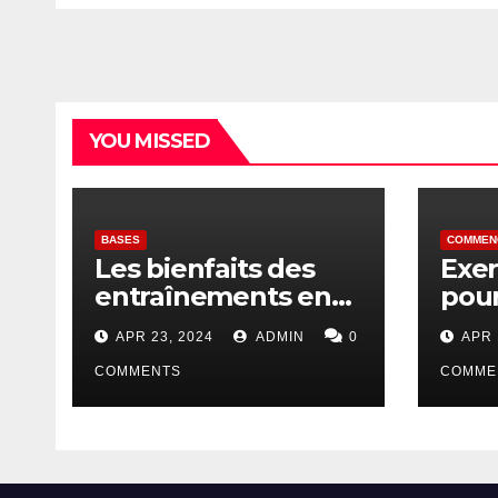
YOU MISSED
BASES
COMMEN
Les bienfaits des
Exer
entraînements en
pour
côte pour les
cour
APR 23, 2024
ADMIN
0
APR 
coureurs
les 
COMMENTS
COMME