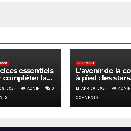
ÇANT
LÉGENDES
cices essentiels
L’avenir de la c
 compléter la
à pied : les stars
se à pied pour
montantes à
18, 2024
ADMIN
0
APR 16, 2024
ADMIN
débutants
surveiller
NTS
COMMENTS