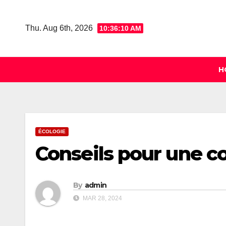
Skip
to
Thu. Aug 6th, 2026
10:36:11 AM
content
H
ÉCOLOGIE
Conseils pour une c
By
admin
MAR 28, 2024