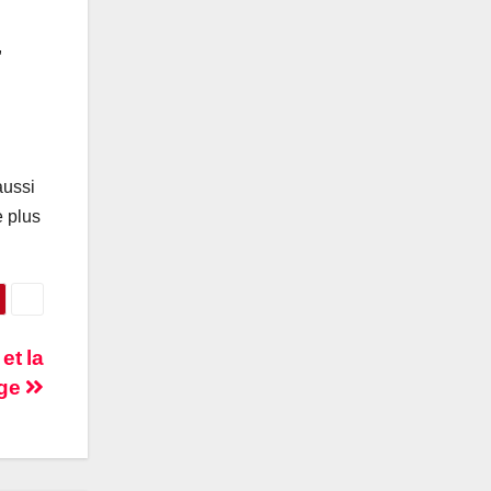
,
u
aussi
e plus
et la
age