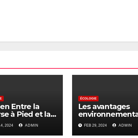
E
ÉCOLOGIE
ien Entre la
Les avantages
se à Pied et la
environnement
ervation de la
de la course à p
4, 2024
ADMIN
FEB 29, 2024
ADMIN
ne Sauvage
comme moyen 
transport