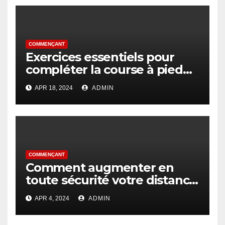
COMMENÇANT
Exercices essentiels pour
compléter la course à pied
pour les débutants
APR 18, 2024
ADMIN
COMMENÇANT
Comment augmenter en
toute sécurité votre distance
de course
APR 4, 2024
ADMIN