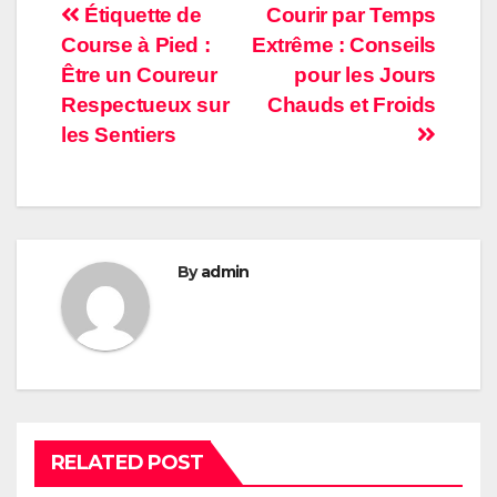
Post
Étiquette de
Courir par Temps
Course à Pied :
Extrême : Conseils
navigation
Être un Coureur
pour les Jours
Respectueux sur
Chauds et Froids
les Sentiers
By
admin
RELATED POST