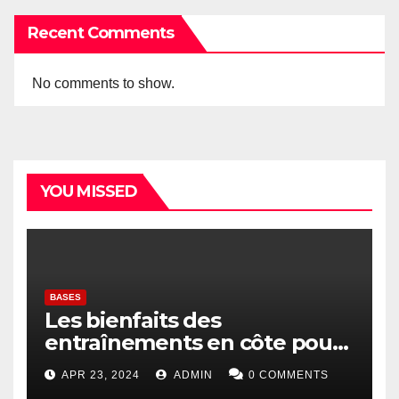
Recent Comments
No comments to show.
YOU MISSED
BASES
Les bienfaits des
entraînements en côte pour
les coureurs
APR 23, 2024
ADMIN
0 COMMENTS