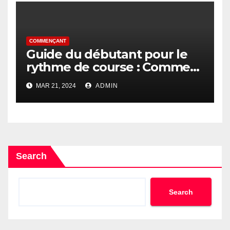
COMMENÇANT
Guide du débutant pour le
rythme de course : Comment
trouver votre rythme
MAR 21, 2024
ADMIN
Search
Search