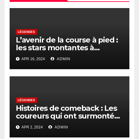
LÉGENDES
L’avenir de la course à pied :
les stars montantes à
surveiller
APR 16, 2024
ADMIN
LÉGENDES
Histoires de comeback : Les
coureurs qui ont surmonté
l’adversité
APR 2, 2024
ADMIN