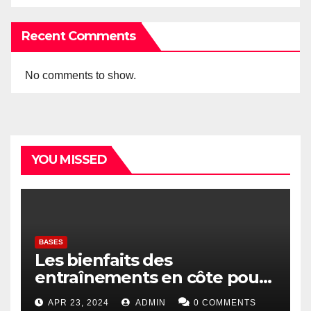
Recent Comments
No comments to show.
YOU MISSED
BASES
Les bienfaits des
entraînements en côte pour
les coureurs
APR 23, 2024
ADMIN
0 COMMENTS