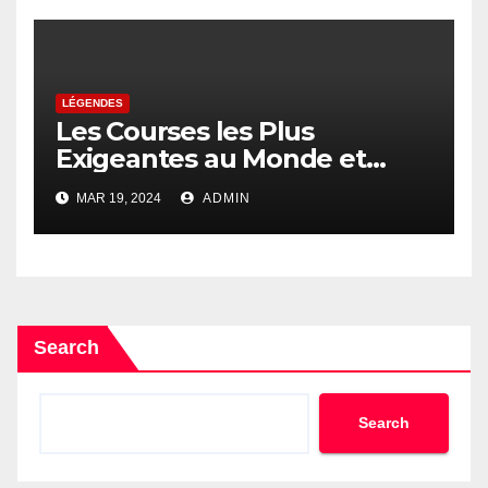
LÉGENDES
Les Courses les Plus
Exigeantes au Monde et
leurs Vainqueurs
MAR 19, 2024
ADMIN
Search
Search