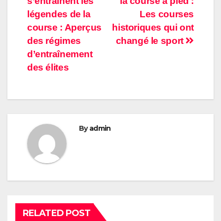
s’entraînent les
la course à pied :
navigation
légendes de la
Les courses
course : Aperçus
historiques qui ont
des régimes
changé le sport
d’entraînement
des élites
By
admin
RELATED POST