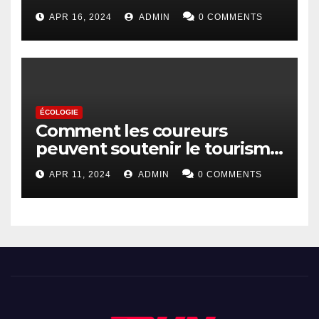
surveiller
APR 16, 2024
ADMIN
0 COMMENTS
ÉCOLOGIE
Comment les coureurs
peuvent soutenir le tourisme
durable
APR 11, 2024
ADMIN
0 COMMENTS