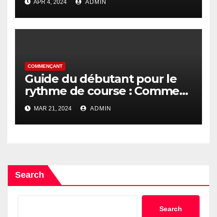
APR 4, 2024
ADMIN
COMMENÇANT
Guide du débutant pour le
rythme de course : Comment
trouver votre rythme
MAR 21, 2024
ADMIN
Search
Search