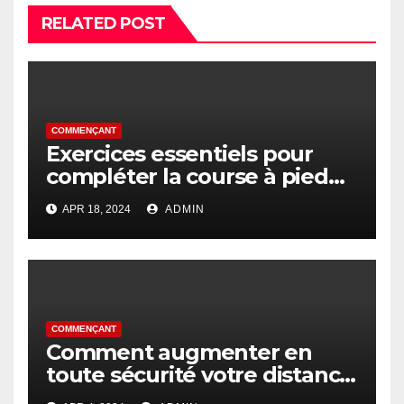
RELATED POST
COMMENÇANT
Exercices essentiels pour
compléter la course à pied
pour les débutants
APR 18, 2024
ADMIN
COMMENÇANT
Comment augmenter en
toute sécurité votre distance
de course