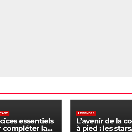
ÇANT
LÉGENDES
cices essentiels
L’avenir de la c
 compléter la
à pied : les stars