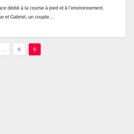
ce dédié à la course à pied et à l’environnement.
se et Gabriel, un couple…
…
8
9
ion