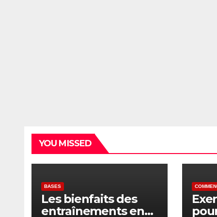
YOU MISSED
BASES
COMMEN
Les bienfaits des
Exer
entraînements en
pour