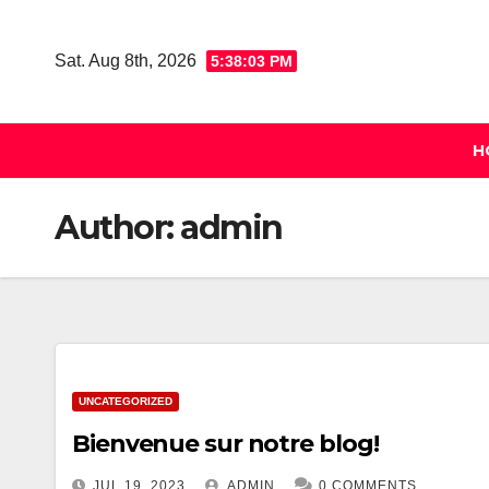
Skip
to
Sat. Aug 8th, 2026
5:38:03 PM
content
H
Author:
admin
UNCATEGORIZED
Bienvenue sur notre blog!
JUL 19, 2023
ADMIN
0 COMMENTS