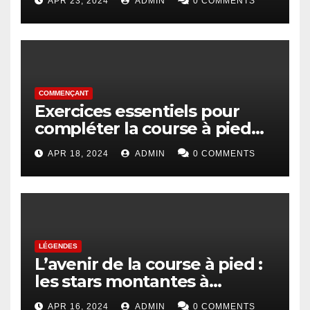
APR 23, 2024
ADMIN
0 COMMENTS
COMMENÇANT
Exercices essentiels pour
compléter la course à pied
pour les débutants
APR 18, 2024
ADMIN
0 COMMENTS
LÉGENDES
L’avenir de la course à pied :
les stars montantes à
surveiller
APR 16, 2024
ADMIN
0 COMMENTS