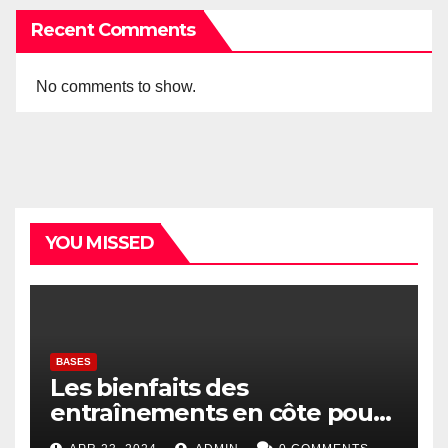
Recent Comments
No comments to show.
YOU MISSED
BASES
Les bienfaits des
entraînements en côte pour
les coureurs